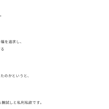
。
ー
幸福を追求し、
する
いたのかというと、
る腕試しと私利私欲です。