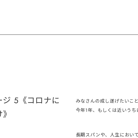
ジ 5《コロナに
みなさんの成し遂げたいこ
今年1年、もしくは近いうち
け》
長期スパンや、人生におい