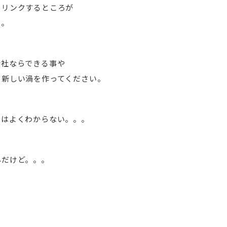
もリンクするところが
う。
会社ならできる事や
、新しい渦を作ってください。
今はよくわからない。。。
んだけど。。。